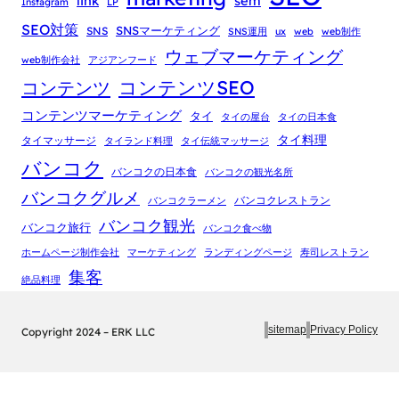
link
sem
Instagram
LP
SEO対策
SNSマーケティング
SNS
SNS運用
ux
web
web制作
ウェブマーケティング
web制作会社
アジアンフード
コンテンツSEO
コンテンツ
コンテンツマーケティング
タイ
タイの屋台
タイの日本食
タイ料理
タイマッサージ
タイランド料理
タイ伝統マッサージ
バンコク
バンコクの日本食
バンコクの観光名所
バンコクグルメ
バンコクレストラン
バンコクラーメン
バンコク観光
バンコク旅行
バンコク食べ物
ホームページ制作会社
マーケティング
ランディングページ
寿司レストラン
集客
絶品料理
sitemap
Privacy Policy
Copyright 2024 – ERK LLC