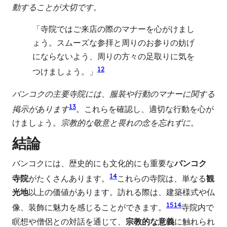
動することが大切です
。
「寺院ではご来店の際のマナーを心がけまし
ょう。スムーズな参拝と周りのお参りの妨げ
にならないよう、周りの方々の足取りに気を
12
つけましょう。」
バンコクの主要寺院には、服装や行動のマナーに関する
13
掲示があります
。これらを確認し、適切な行動を心が
けましょう。
宗教的な敬意と畏れの念を忘れずに
。
結論
バンコクには、歴史的にも文化的にも重要な
バンコク
14
寺院
がたくさんあります。
これらの寺院は、単なる
観
光地
以上の価値があります。訪れる際は、建築様式や仏
15
14
像、装飾に魅力を感じることができます。
寺院内で
瞑想や僧侶との対話を通じて、
宗教的な意義
に触れられ