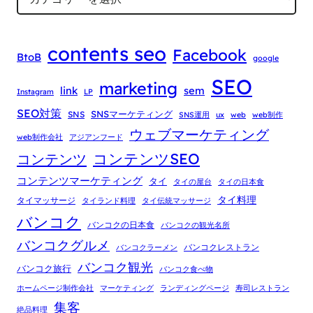
contents seo
Facebook
BtoB
google
SEO
marketing
link
sem
Instagram
LP
SEO対策
SNSマーケティング
SNS
SNS運用
ux
web
web制作
ウェブマーケティング
web制作会社
アジアンフード
コンテンツSEO
コンテンツ
コンテンツマーケティング
タイ
タイの屋台
タイの日本食
タイ料理
タイマッサージ
タイランド料理
タイ伝統マッサージ
バンコク
バンコクの日本食
バンコクの観光名所
バンコクグルメ
バンコクレストラン
バンコクラーメン
バンコク観光
バンコク旅行
バンコク食べ物
ホームページ制作会社
マーケティング
ランディングページ
寿司レストラン
集客
絶品料理