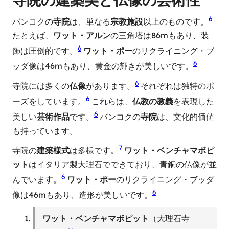
6
バンコクの
寺院
は、単なる
宗教施設
以上のものです。
たとえば、
ワット・アルン
の三角塔は86mもあり、装
6
飾は圧倒的です。
ワット・ポー
のリクライニング・ブ
6
ッダ像は46mもあり、黄金の輝きが美しいです。
6
寺院には多くの
仏像
があります。
それぞれは独特のポ
6
ーズをしています。
これらは、
仏教の教義
を表現した
6
美しい
芸術作品
です。
バンコクの
寺院
は、文化的価値
も持っています。
7
寺院の
建築様式
は多様です。
ワット・ベンチャマボピ
ット
はイタリア製大理石でできており、青銅の仏像が並
6
んでいます。
ワット・ポー
のリクライニング・ブッダ
6
像は46mもあり、造形が美しいです。
ワット・ベンチャマボピット
（大理石寺