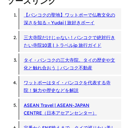
ソースリンク
【バンコクの聖地】ワットポーで仏教文化の
深さを知る – Yudai | 旅好きボーイ
三大寺院だけじゃない！バンコクで絶対行き
たい寺院10選 | トラベルjp 旅行ガイド
タイ・バンコクの三大寺院。タイの歴史や文
化と触れ合おう｜バンコク不動産
ワットポーはタイ・バンコクを代表する寺
院！魅力や歴史などを解説
ASEAN Travel | ASEAN-JAPAN
CENTRE（日本アセアンセンター）
定番からSNS映えまで、タイで巡りたい美し