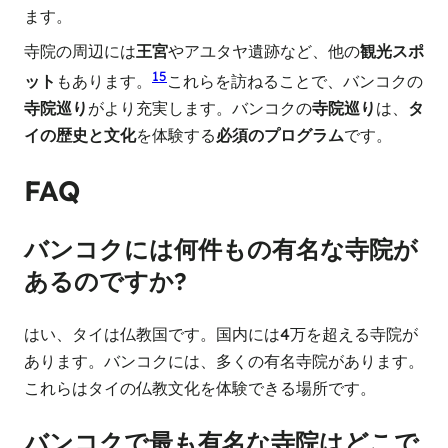
ます。
寺院の周辺には
王宮
やアユタヤ遺跡など、他の
観光スポ
15
ット
もあります。
これらを訪ねることで、バンコクの
寺院巡り
がより充実します。バンコクの
寺院巡り
は、
タ
イの歴史と文化
を体験する
必須のプログラム
です。
FAQ
バンコクには何件もの有名な寺院が
あるのですか?
はい、タイは仏教国です。国内には4万を超える寺院が
あります。バンコクには、多くの有名寺院があります。
これらはタイの仏教文化を体験できる場所です。
バンコクで最も有名な寺院はどこで