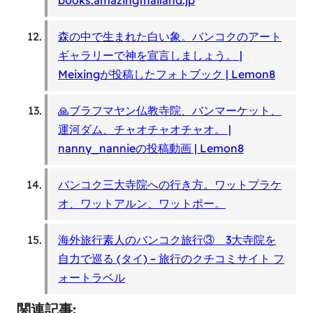
books.amazingthailand.jp
森の中で生まれた白い象。バンコクのアート
ギャラリーで神を宣言しましょう。 |
Meixingが投稿したフォトブック | Lemon8
🙏ブラフマヤン仏教寺院、バンマーケット、
運河ダム、チャオチャオチャオ。 |
nanny_nannieの投稿動画 | Lemon8
バンコク三大寺院への行き方。ワットプラケ
オ、ワットアルン、ワットポー。
海外旅行素人のバンコク旅行③ 3大寺院を
自力で巡る (タイ) – 旅行のクチコミサイト フ
ォートラベル
関連記事: