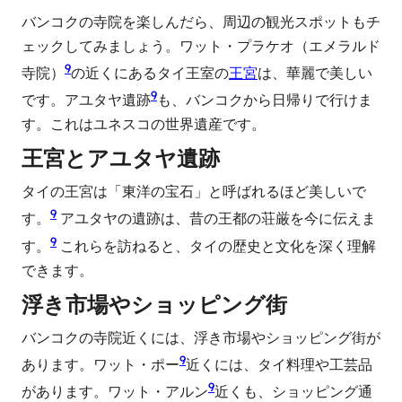
バンコクの寺院を楽しんだら、周辺の観光スポットもチ
ェックしてみましょう。ワット・プラケオ（エメラルド
9
寺院）
の近くにあるタイ王室の
王宮
は、華麗で美しい
9
です。アユタヤ遺跡
も、バンコクから日帰りで行けま
す。これはユネスコの世界遺産です。
王宮とアユタヤ遺跡
タイの王宮は「東洋の宝石」と呼ばれるほど美しいで
9
す。
アユタヤの遺跡は、昔の王都の荘厳を今に伝えま
9
す。
これらを訪ねると、タイの歴史と文化を深く理解
できます。
浮き市場やショッピング街
バンコクの寺院近くには、浮き市場やショッピング街が
9
あります。ワット・ポー
近くには、タイ料理や工芸品
9
があります。ワット・アルン
近くも、ショッピング通