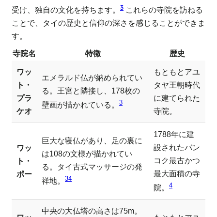
3
受け、独自の文化を持ちます。
これらの寺院を訪ねる
ことで、タイの歴史と信仰の深さを感じることができま
す。
寺院名
特徴
歴史
ワッ
もともとアユ
エメラルド仏が納められてい
ト・
タヤ王朝時代
る。王宮と隣接し、178枚の
プラ
に建てられた
3
壁画が描かれている。
ケオ
寺院。
1788年に建
巨大な寝仏があり、足の裏に
設されたバン
ワッ
は108の文様が描かれてい
コク最古かつ
ト・
る。タイ古式マッサージの発
最大面積の寺
ポー
3
4
祥地。
4
院。
中央の大仏塔の高さは75m。