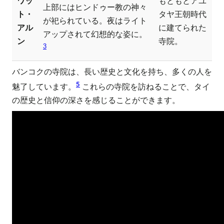
ワッ
もともとアユ
上部にはヒンドゥー教の神々
ト・
タヤ王朝時代
が祀られている。夜はライト
アル
に建てられた
アップされて幻想的な姿に。
ン
寺院。
3
バンコクの寺院は、長い歴史と文化を持ち、多くの人を
5
魅了しています。
これらの寺院を訪ねることで、タイ
の歴史と信仰の深さを感じることができます。