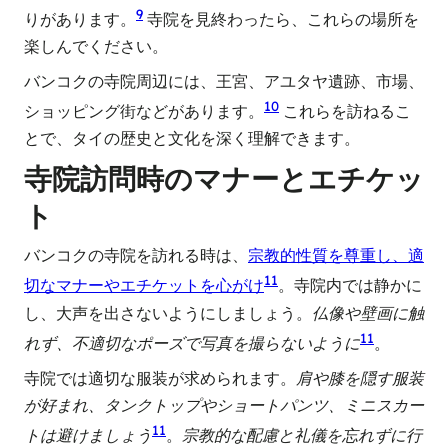
9
りがあります。
寺院を見終わったら、これらの場所を
楽しんでください。
バンコクの寺院周辺には、王宮、アユタヤ遺跡、市場、
10
ショッピング街などがあります。
これらを訪ねるこ
とで、タイの歴史と文化を深く理解できます。
寺院訪問時のマナーとエチケッ
ト
バンコクの寺院を訪れる時は、
宗教的性質を尊重し、適
11
切なマナーやエチケットを心がけ
。寺院内では静かに
し、大声を出さないようにしましょう。
仏像や壁画に触
11
れず、不適切なポーズで写真を撮らないように
。
寺院では適切な服装が求められます。
肩や膝を隠す服装
が好まれ、タンクトップやショートパンツ、ミニスカー
11
トは避けましょう
。
宗教的な配慮と礼儀を忘れずに行