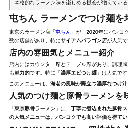
本格的なラーメン味を楽しめる機会が増えている
屯ちん ラーメンでつけ麺を
東京のラーメン店「
屯ちん
」が、2020年にバンコ
数の店舗があり、特に
サイアムパラゴン店
が人気で
店内の雰囲気とメニュー紹介
店内にはカウンター席とテーブル席があり、調理風
も魅力的
です。特に「
濃厚エビつけ麺
」は人気です
このメニューは、
海老の風味が際立つ濃厚なつけ汁
人気のつけ麺と豚骨ラーメンを
「
東京豚骨ラーメン
」は、
丁寧に煮込まれた豚骨ス
の人気メニューは、バンコクでも高い評価を得てい