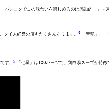
。バンコクでこの味わいを楽しめるのは感動的。」 – 
9
、タイ人経営の店もたくさんあります。
「青龍」、「
9
気です。
「七星」は100バーツで、鶏白湯スープが特徴