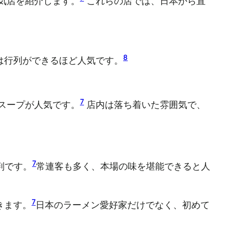
気店を紹介します。
これらの店では、日本から直
8
は行列ができるほど人気です。
7
スープが人気です。
店内は落ち着いた雰囲気で、
7
判です。
常連客も多く、本場の味を堪能できると人
7
きます。
日本のラーメン愛好家だけでなく、初めて