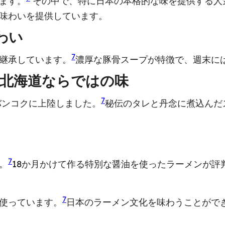
ます。
その中で、特に日本の本格的な味を提供する人
味わいを提供しています。
わい
7
継承しています。
濃厚な豚骨スープが特徴で、週末に
 北海道ならではの味
7
バンコクに上陸しました。
秘伝のタレと丹念に煮込んだ
7
。
18か月かけて作る特別な醤油を使ったラーメンが評
7
使っています。
日本のラーメン文化を味わうことがで