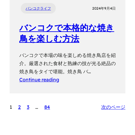
バンコクライフ
2024年9月4日
バンコクで本格的な焼き
鳥を楽しむ方法
バンコクで本場の味を楽しめる焼き鳥店を紹
介。厳選された食材と熟練の技が光る絶品の
焼き鳥をタイで堪能。焼き鳥 バ…
Continue reading
1
2
3
…
84
次のページ