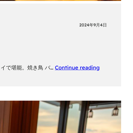
2024年9月4日
イで堪能。焼き鳥 バ…
Continue reading