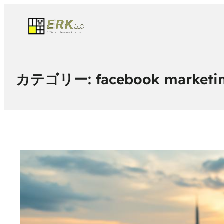
カテゴリー:
facebook marketi