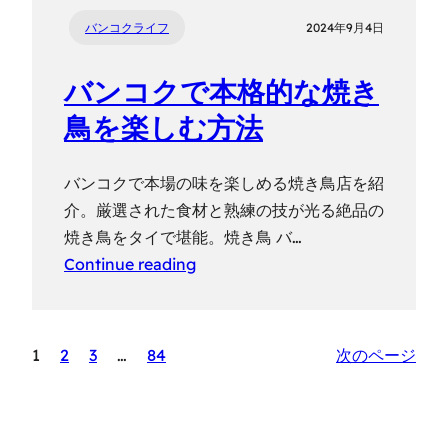
バンコクライフ
2024年9月4日
バンコクで本格的な焼き
鳥を楽しむ方法
バンコクで本場の味を楽しめる焼き鳥店を紹
介。厳選された食材と熟練の技が光る絶品の
焼き鳥をタイで堪能。焼き鳥 バ…
Continue reading
1
2
3
…
84
次のページ