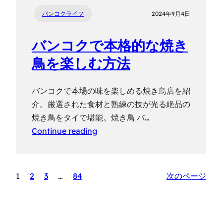
バンコクライフ
2024年9月4日
バンコクで本格的な焼き
鳥を楽しむ方法
バンコクで本場の味を楽しめる焼き鳥店を紹
介。厳選された食材と熟練の技が光る絶品の
焼き鳥をタイで堪能。焼き鳥 バ…
Continue reading
1
2
3
…
84
次のページ