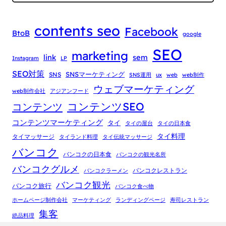
contents seo
Facebook
BtoB
google
SEO
marketing
link
sem
Instagram
LP
SEO対策
SNSマーケティング
SNS
SNS運用
ux
web
web制作
ウェブマーケティング
web制作会社
アジアンフード
コンテンツSEO
コンテンツ
コンテンツマーケティング
タイ
タイの屋台
タイの日本食
タイ料理
タイマッサージ
タイランド料理
タイ伝統マッサージ
バンコク
バンコクの日本食
バンコクの観光名所
バンコクグルメ
バンコクレストラン
バンコクラーメン
バンコク観光
バンコク旅行
バンコク食べ物
ホームページ制作会社
マーケティング
ランディングページ
寿司レストラン
集客
絶品料理