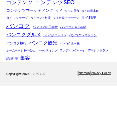
コンテンツSEO
コンテンツ
コンテンツマーケティング
タイ
タイの屋台
タイの日本食
タイ料理
タイマッサージ
タイランド料理
タイ伝統マッサージ
バンコク
バンコクの日本食
バンコクの観光名所
バンコクグルメ
バンコクレストラン
バンコクラーメン
バンコク観光
バンコク旅行
バンコク食べ物
ホームページ制作会社
マーケティング
ランディングページ
寿司レストラン
集客
絶品料理
sitemap
Privacy Policy
Copyright 2024 – ERK LLC