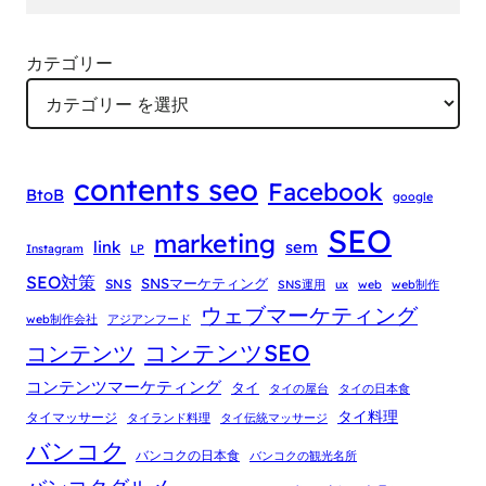
カテゴリー
contents seo
Facebook
BtoB
google
SEO
marketing
link
sem
Instagram
LP
SEO対策
SNSマーケティング
SNS
SNS運用
ux
web
web制作
ウェブマーケティング
web制作会社
アジアンフード
コンテンツSEO
コンテンツ
コンテンツマーケティング
タイ
タイの屋台
タイの日本食
タイ料理
タイマッサージ
タイランド料理
タイ伝統マッサージ
バンコク
バンコクの日本食
バンコクの観光名所