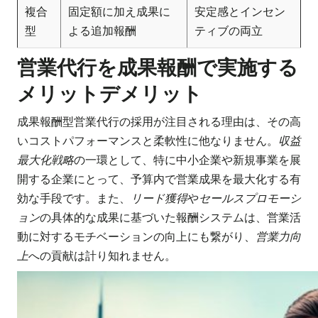
複合
固定額に加え成果に
安定感とインセン
型
よる追加報酬
ティブの両立
営業代行を成果報酬で実施する
メリットデメリット
成果報酬型営業代行の採用が注目される理由は、その高
いコストパフォーマンスと柔軟性に他なりません。
収益
最大化戦略
の一環として、特に中小企業や新規事業を展
開する企業にとって、予算内で営業成果を最大化する有
効な手段です。また、
リード獲得
や
セールスプロモーシ
ョン
の具体的な成果に基づいた報酬システムは、営業活
動に対するモチベーションの向上にも繋がり、
営業力向
上
への貢献は計り知れません。