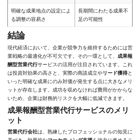
明確な成果地点の設定によ
長期間にわたる成果不
る調整の容易さ
足の可能性
結論
現代経済において、企業が競争力を維持するためには営
業戦略の最適化が不可欠です。その一環として、
成果報
酬型営業代行
サービスの活用が注目されています。これ
は投資対効果の高さと、実際の商談成立や
リード獲得
と
いった明確な成果にのみ対価が発生する点に大きなメリ
ットが存在します。成功を収めなければ費用がかからな
いため、企業は財務的リスクを大幅に低減できます。
成果報酬型営業代行サービスのメリ
ット
営業代行会社
は、熟練したプロフェッショナルの知見に
基づき、効果的な
マーケティング支援
を強力に進めるこ