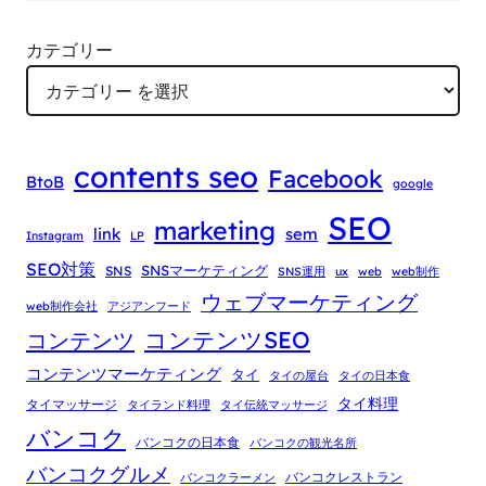
カテゴリー
contents seo
Facebook
BtoB
google
SEO
marketing
link
sem
Instagram
LP
SEO対策
SNSマーケティング
SNS
SNS運用
ux
web
web制作
ウェブマーケティング
web制作会社
アジアンフード
コンテンツSEO
コンテンツ
コンテンツマーケティング
タイ
タイの屋台
タイの日本食
タイ料理
タイマッサージ
タイランド料理
タイ伝統マッサージ
バンコク
バンコクの日本食
バンコクの観光名所
バンコクグルメ
バンコクレストラン
バンコクラーメン