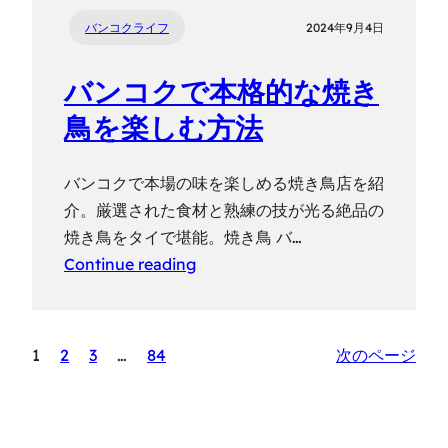
バンコクライフ
2024年9月4日
バンコクで本格的な焼き
鳥を楽しむ方法
バンコクで本場の味を楽しめる焼き鳥店を紹
介。厳選された食材と熟練の技が光る絶品の
焼き鳥をタイで堪能。焼き鳥 バ…
Continue reading
1
2
3
…
84
次のページ