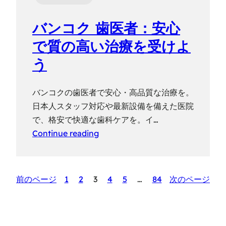
バンコク 歯医者：安心
で質の高い治療を受けよ
う
バンコクの歯医者で安心・高品質な治療を。
日本人スタッフ対応や最新設備を備えた医院
で、格安で快適な歯科ケアを。イ…
Continue reading
前のページ
1
2
3
4
5
…
84
次のページ