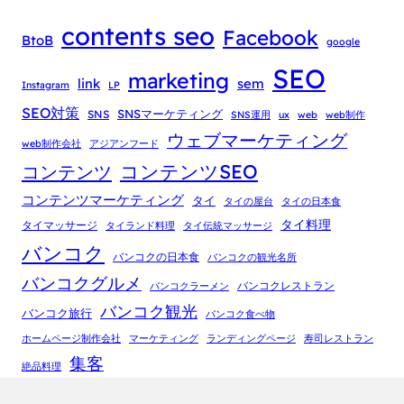
contents seo
Facebook
BtoB
google
SEO
marketing
link
sem
Instagram
LP
SEO対策
SNSマーケティング
SNS
SNS運用
ux
web
web制作
ウェブマーケティング
web制作会社
アジアンフード
コンテンツSEO
コンテンツ
コンテンツマーケティング
タイ
タイの屋台
タイの日本食
タイ料理
タイマッサージ
タイランド料理
タイ伝統マッサージ
バンコク
バンコクの日本食
バンコクの観光名所
バンコクグルメ
バンコクレストラン
バンコクラーメン
バンコク観光
バンコク旅行
バンコク食べ物
ホームページ制作会社
マーケティング
ランディングページ
寿司レストラン
集客
絶品料理