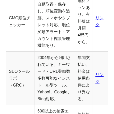
無料プ
自動取得・保存
ランあ
し、順位変動を追
り。有
GMO順位チ
跡。スマホやタブ
リン
料版は
ェッカー
レット対応、順位
ク
月額
変動アラート・ア
485円
カウント権限管理
から。
機能あり。
2004年から利用さ
年間支
れている、キーワ
払い、
SEOツール
ード・URL登録数
料金は
リン
ラボ
多数可能なインス
使用条
ク
（GRC）
トール型ツール。
件によ
Yahoo!、Google、
り異な
Bing対応。
る。
600以上の検索エ