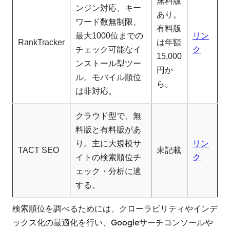
無料版
ンジン対応、キー
あり。
ワード数無制限、
有料版
最大1000位までの
リン
RankTracker
は年額
チェック可能なイ
ク
15,000
ンストール型ツー
円か
ル。モバイル順位
ら。
は非対応。
クラウド型で、無
料版と有料版があ
り。主に大規模サ
リン
TACT SEO
未記載
イトの検索順位チ
ク
ェック・分析に適
する。
検索順位を調べるためには、クローラビリティやインデ
ックス化の最適化を行い、Googleサーチコンソールや