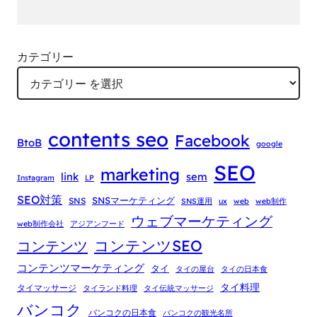
カテゴリー
contents seo
Facebook
BtoB
google
SEO
marketing
link
sem
Instagram
LP
SEO対策
SNSマーケティング
SNS
SNS運用
ux
web
web制作
ウェブマーケティング
web制作会社
アジアンフード
コンテンツSEO
コンテンツ
コンテンツマーケティング
タイ
タイの屋台
タイの日本食
タイ料理
タイマッサージ
タイランド料理
タイ伝統マッサージ
バンコク
バンコクの日本食
バンコクの観光名所