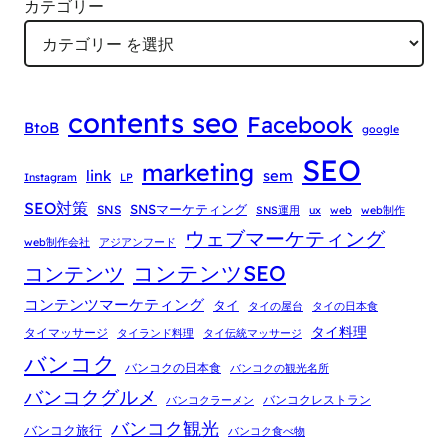
カテゴリー
contents seo
Facebook
BtoB
google
SEO
marketing
link
sem
Instagram
LP
SEO対策
SNSマーケティング
SNS
SNS運用
ux
web
web制作
ウェブマーケティング
web制作会社
アジアンフード
コンテンツSEO
コンテンツ
コンテンツマーケティング
タイ
タイの屋台
タイの日本食
タイ料理
タイマッサージ
タイランド料理
タイ伝統マッサージ
バンコク
バンコクの日本食
バンコクの観光名所
バンコクグルメ
バンコクレストラン
バンコクラーメン
バンコク観光
バンコク旅行
バンコク食べ物