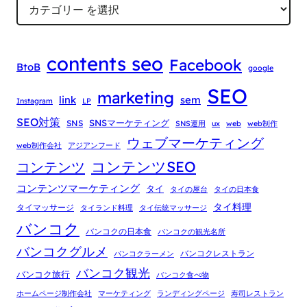
contents seo
Facebook
BtoB
google
SEO
marketing
link
sem
Instagram
LP
SEO対策
SNSマーケティング
SNS
SNS運用
ux
web
web制作
ウェブマーケティング
web制作会社
アジアンフード
コンテンツSEO
コンテンツ
コンテンツマーケティング
タイ
タイの屋台
タイの日本食
タイ料理
タイマッサージ
タイランド料理
タイ伝統マッサージ
バンコク
バンコクの日本食
バンコクの観光名所
バンコクグルメ
バンコクレストラン
バンコクラーメン
バンコク観光
バンコク旅行
バンコク食べ物
ホームページ制作会社
マーケティング
ランディングページ
寿司レストラン